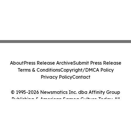
About
Press Release Archive
Submit Press Release
Terms & Conditions
Copyright/DMCA Policy
Privacy Policy
Contact
© 1995-2026 Newsmatics Inc. dba Affinity Group
Publishing & American Samoa Culture Today. All
Rights Reserved.
Cookie Settings / Your Privacy Choices