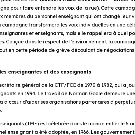
agne pour faire entendre les voix de la rue). Cette cam
embres du personnel enseignant qui ont changé leur vie
la campagne transformera les voix individuelles en une célé
enseignantes et enseignants, mais elle rappellera à quel po
es. Conçue dans le respect de l’environnement, la campa
out en cette période de grève découlant de négociations co
des enseignantes et des enseignants
crétaire général de la CTF/FCE de 1970 à 1982, qui a joué
gnants en 1994. Le travail de Norman Goble demeure une s
E a à cœur d’aider ses organisations partenaires à perpé
.
seignants (JME) est célébrée dans le monde entier le 5 
l enseignant a été adoptée, en 1966. Les gouvernements s