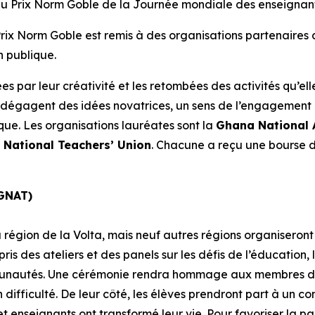
du Prix Norm Goble de la Journée mondiale des enseignant
ix Norm Goble est remis à des organisations partenaires d
n publique.
ées par leur créativité et les retombées des activités qu’e
 se dégagent des idées novatrices, un sens de l’engagemen
ique. Les organisations lauréates sont la
Ghana National 
National Teachers’ Union
. Chacune a reçu une bourse de
(GNAT)
 région de la Volta, mais neuf autres régions organiseron
 des ateliers et des panels sur les défis de l’éducation, le
munautés. Une cérémonie rendra hommage aux membres du 
ifficulté. De leur côté, les élèves prendront part à un con
enseignants ont transformé leur vie. Pour favoriser la par